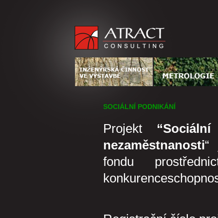
SOCIÁLNÍ PODNIKÁNÍ
Projekt
“Sociáln
nezaměstnanosti
“ 
fondu prostředn
konkurenceschopnost