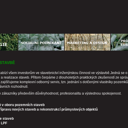
ÝSTAVBĚ
abízí všem investorům ve stavebnictví inženýrskou činnost ve výstavbě.Jedná se o 
a realizace staveb. Přitom čerpáme z dlouholetých praktických zkušeností ze správ
zajišťujeme komplexní odborný servis, tzn. jednání s dotčenými vlastníky pozemků
právních rozhodnutí.
 zákazníky především důvěryhodnost, profesionalitu a výslednou spokojenost.
st v oboru pozemních staveb
 přípravu nových staveb a rekonstrukcí
průmyslových objektů
e staveb
a LPF