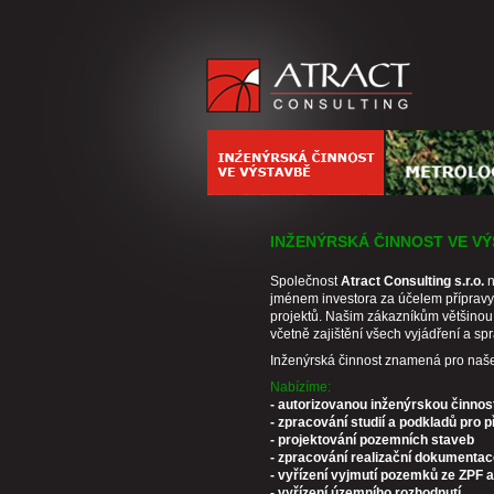
INŽENÝRSKÁ ČINNOST VE V
Společnost
Atract Consulting s.r.o.
n
jménem investora za účelem přípravy 
projektů. Našim zákazníkům většinou 
včetně zajištění všech vyjádření a s
Inženýrská činnost znamená pro naše
Nabízíme:
- autorizovanou inženýrskou činno
- zpracování studií a podkladů pro
-
projektování pozemních staveb
-
zpracování realizační dokumentac
- vyřízení vyjmutí pozemků ze ZPF 
- vyřízení územního rozhodnutí