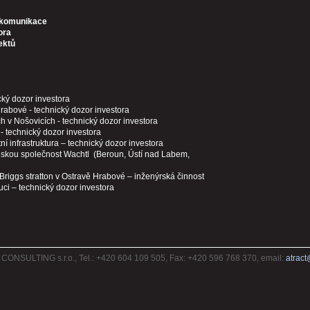
ní komunikace
ora
ektů
cký dozor investora
Hrabové - technický dozor investora
v Nošovicích - technický dozor investora
- technický dozor investora
 infrastruktura – technický dozor investora
uskou společnost Wachtl (Beroun, Ústí nad Labem,
riggs stratton v Ostravě Hrabové – inženýrská činnost
ci – technický dozor investora
ONSULTING s.r.o., Tel.: +420 604 109 505, Fax: +420 596 768 370, email:
atract