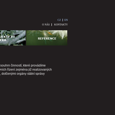
CZ
EN
O NÁS
KONTAKTY
souhrn činností, které provádíme
ních řízení zejména již realizovaných
, dotčenými orgány státní správy