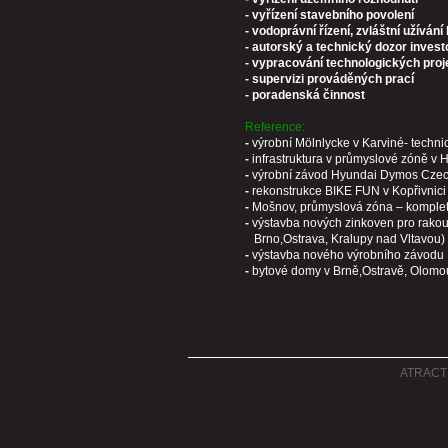
- vyřízení stavebního povolení
- vodoprávní řízení, zvláštní užívá
- autorský a technický dozor invest
- vypracování technologických proj
- supervizi prováděných prací
- poradenská činnost
Reference:
-
výrobní Mölnlycke v Karviné- techni
-
infrastruktura v průmyslové zóně v 
-
výrobní závod Hyundai Dymos Czech 
-
rekonstrukce BIKE FUN v Kopřivnici 
-
Mošnov, průmyslová zóna – kompletní
-
výstavba nových zinkoven pro rako
Brno,Ostrava, Kralupy nad Vltavou)
-
výstavba nového výrobního závodu B
-
bytové domy v Brně,Ostravě, Olomou
ATRACT C