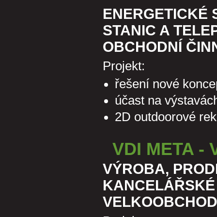
ENERGETICKÉ 
STANIC A TELE
OBCHODNÍ ČIN
Projekt:
řešení nové koncep
účast na výstavách
2D outdoorové rek
VDI META -
VÝROBA, PRODE
KANCELÁŘSKÉ 
VELKOOBCHO