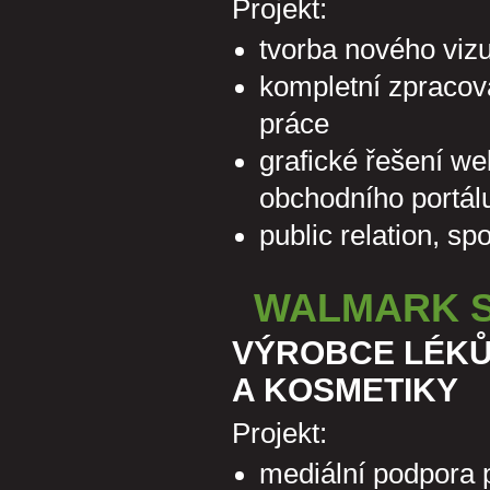
Projekt:
tvorba nového vizu
kompletní zpracová
práce
grafické řešení w
obchodního portál
public relation, sp
WALMARK SP
VÝROBCE LÉKŮ
A KOSMETIKY
Projekt:
mediální podpora p