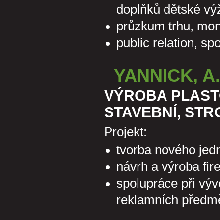
doplňků dětské vý
průzkum trhu, mon
public relation, sp
YANNICK, A.
VÝROBA PLAST
STAVEBNÍ, ST
Projekt:
tvorba nového jedn
návrh a výroba fir
spolupráce při výv
reklamních předmět