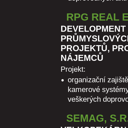
RPG REAL 
DEVELOPMENT 
PRŮMYSLOVÝCH
PROJEKTŮ, PR
NÁJEMCŮ
Projekt:
organizační zajišt
kamerové systémy"
veškerých doprovo
SEMAG, S.R