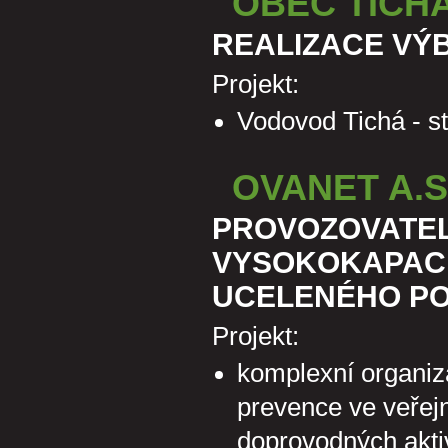
OBEC TICH
REALIZACE VÝ
Projekt:
Vodovod Tichá - s
OVANET A.S
PROVOZOVATEL
VYSOKOKAPACI
UCELENÉHO PO
Projekt:
komplexní organiz
prevence ve veřejn
doprovodných aktiv